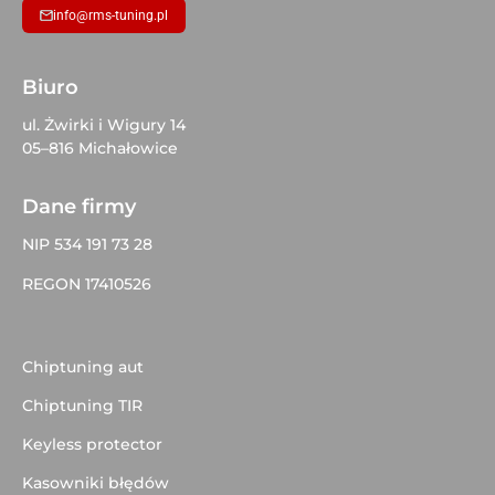
info@rms-tuning.pl
Biuro
ul. Żwirki i Wigury 14
05–816 Michałowice
Dane firmy
NIP 534 191 73 28
REGON 17410526
Chiptuning aut
Chiptuning TIR
Keyless protector
Kasowniki błędów