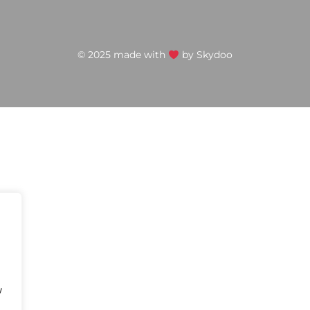
© 2025 made with
by
Skydoo
w