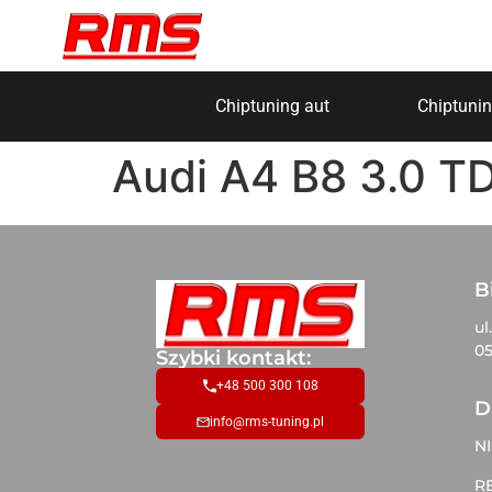
Chiptuning aut
Chiptunin
Audi A4 B8 3.0 T
B
ul
05
Szybki kontakt:
+48 500 300 108
D
info@rms-tuning.pl
NI
R