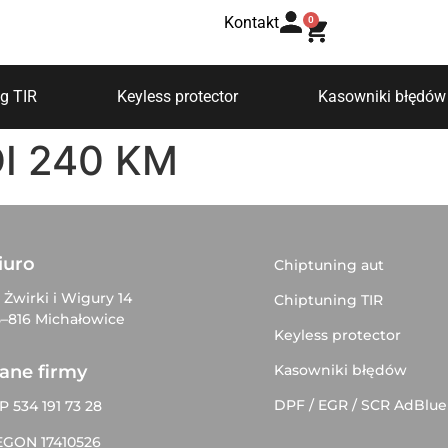
Kontakt
0
g TIR
Keyless protector
Kasowniki błędów
DI 240 KM
iuro
Chiptuning aut
. Żwirki i Wigury 14
Chiptuning TIR
–816 Michałowice
Keyless protector
Kasowniki błędów
ane firmy
DPF / EGR / SCR AdBlue
P 534 191 73 28
EGON 17410526