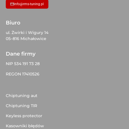
info@rms-tuning.pl
Biuro
ul. Żwirki i Wigury 14
05–816 Michałowice
Dane firmy
NIP 534 191 73 28
REGON 17410526
Chiptuning aut
Chiptuning TIR
Keyless protector
Kasowniki błędów