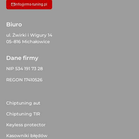
info@rms-tuning.pl
Biuro
ul. Żwirki i Wigury 14
05–816 Michałowice
Dane firmy
NIP 534 191 73 28
REGON 17410526
Chiptuning aut
Chiptuning TIR
Keyless protector
Kasowniki błędów