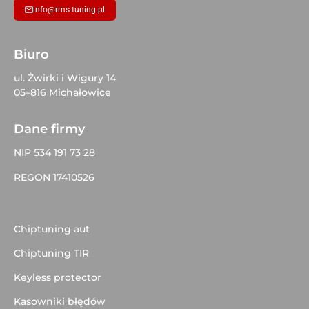
info@rms-tuning.pl
Biuro
ul. Żwirki i Wigury 14
05–816 Michałowice
Dane firmy
NIP 534 191 73 28
REGON 17410526
Chiptuning aut
Chiptuning TIR
Keyless protector
Kasowniki błędów