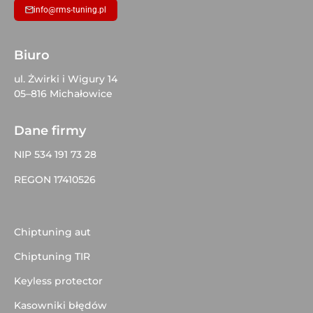
info@rms-tuning.pl
Biuro
ul. Żwirki i Wigury 14
05–816 Michałowice
Dane firmy
NIP 534 191 73 28
REGON 17410526
Chiptuning aut
Chiptuning TIR
Keyless protector
Kasowniki błędów