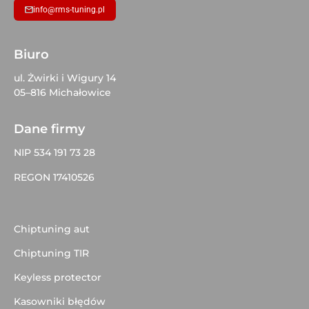
info@rms-tuning.pl
Biuro
ul. Żwirki i Wigury 14
05–816 Michałowice
Dane firmy
NIP 534 191 73 28
REGON 17410526
Chiptuning aut
Chiptuning TIR
Keyless protector
Kasowniki błędów