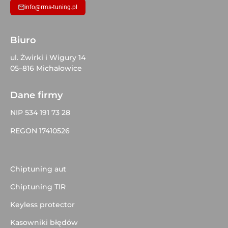
info@rms-tuning.pl
Biuro
ul. Żwirki i Wigury 14
05–816 Michałowice
Dane firmy
NIP 534 191 73 28
REGON 17410526
Chiptuning aut
Chiptuning TIR
Keyless protector
Kasowniki błędów