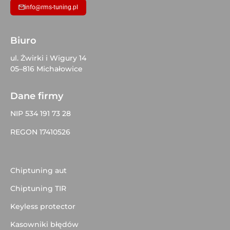
info@rms-tuning.pl
Biuro
ul. Żwirki i Wigury 14
05–816 Michałowice
Dane firmy
NIP 534 191 73 28
REGON 17410526
Chiptuning aut
Chiptuning TIR
Keyless protector
Kasowniki błędów