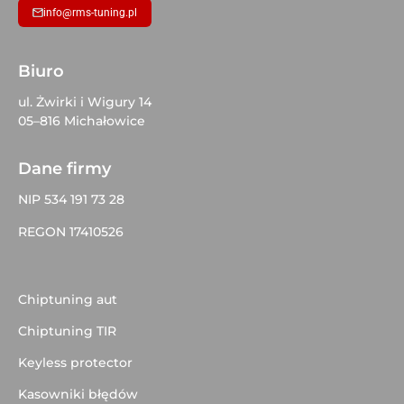
info@rms-tuning.pl
Biuro
ul. Żwirki i Wigury 14
05–816 Michałowice
Dane firmy
NIP 534 191 73 28
REGON 17410526
Chiptuning aut
Chiptuning TIR
Keyless protector
Kasowniki błędów