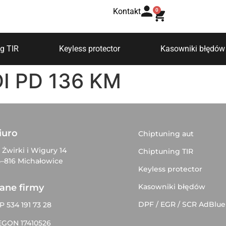
Kontakt
0
g TIR
Keyless protector
Kasowniki błędów
DI PD 136 KM
iuro
Chiptuning aut
. Żwirki i Wigury 14
Chiptuning TIR
–816 Michałowice
Keyless protector
Kasowniki błędów
ane firmy
DPF / EGR / SCR AdBlue
P 534 191 73 28
EGON 17410526