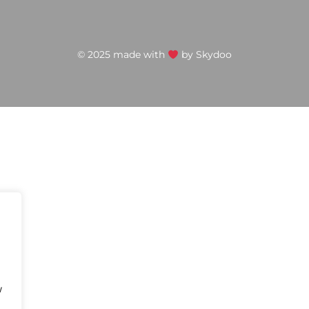
© 2025 made with
by
Skydoo
w