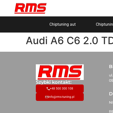
Chiptuning aut
Chiptunin
Audi A6 C6 2.0 T
B
ul
05
Szybki kontakt:
+48 500 300 108
D
info@rms-tuning.pl
NI
R