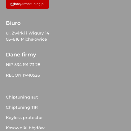
info@rms-tuning.pl
Biuro
ul. Żwirki i Wigury 14
05–816 Michałowice
Dane firmy
NIP 534 191 73 28
REGON 17410526
Chiptuning aut
Chiptuning TIR
Keyless protector
Kasowniki błędów