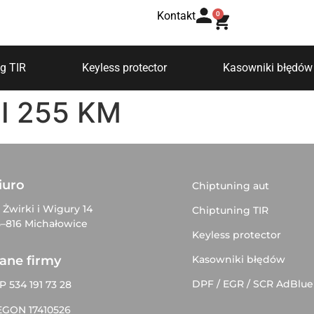
Kontakt
0
g TIR
Keyless protector
Kasowniki błędów
SI 255 KM
iuro
Chiptuning aut
. Żwirki i Wigury 14
Chiptuning TIR
–816 Michałowice
Keyless protector
Kasowniki błędów
ane firmy
DPF / EGR / SCR AdBlue
P 534 191 73 28
EGON 17410526