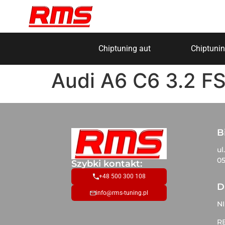
Chiptuning aut
Chiptunin
Audi A6 C6 3.2 F
B
ul
05
Szybki kontakt:
+48 500 300 108
D
info@rms-tuning.pl
NI
R