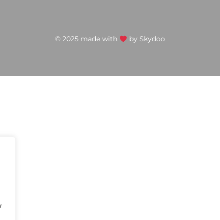
© 2025 made with
by
Skydoo
w