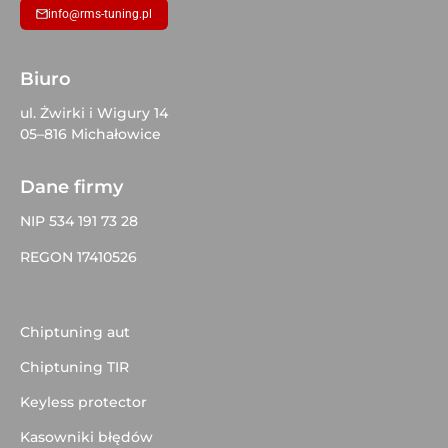
info@rms-tuning.pl
Biuro
ul. Żwirki i Wigury 14
05–816 Michałowice
Dane firmy
NIP 534 191 73 28
REGON 17410526
Chiptuning aut
Chiptuning TIR
Keyless protector
Kasowniki błędów