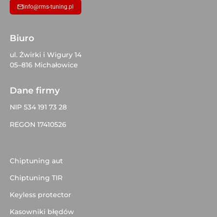
info@rms-tuning.pl
Biuro
ul. Żwirki i Wigury 14
05–816 Michałowice
Dane firmy
NIP 534 191 73 28
REGON 17410526
Chiptuning aut
Chiptuning TIR
Keyless protector
Kasowniki błędów