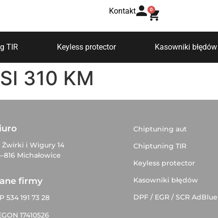
Kontakt
0
g TIR
Keyless protector
Kasowniki błędów
FSI 310 KM
iuro
Chiptuning aut
. Żwirki i Wigury 14
Chiptuning TIR
–816 Michałowice
Keyless protector
Kasowniki błędów
ane firmy
DPF / EGR / SCR AdBlue
P 534 191 73 28
EGON 17410526