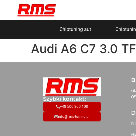
Chiptuning aut
Chiptunin
Audi A6 C7 3.0 T
B
ul
05
Szybki kontakt:
+48 500 300 108
D
info@rms-tuning.pl
NI
R