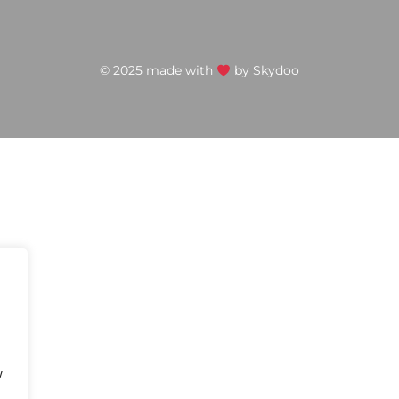
© 2025 made with
by
Skydoo
w