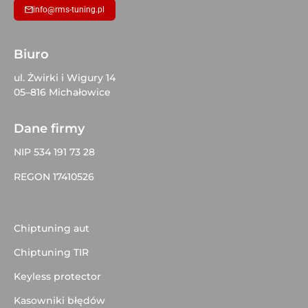
info@rms-tuning.pl
Biuro
ul. Żwirki i Wigury 14
05–816 Michałowice
Dane firmy
NIP 534 191 73 28
REGON 17410526
Chiptuning aut
Chiptuning TIR
Keyless protector
Kasowniki błędów