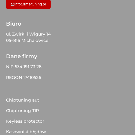
info@rms-tuning.pl
Biuro
ul. Żwirki i Wigury 14
05–816 Michałowice
Dane firmy
NIP 534 191 73 28
REGON 17410526
Chiptuning aut
Chiptuning TIR
Keyless protector
Kasowniki błędów