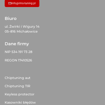
info@rms-tuning.pl
Biuro
ul. Żwirki i Wigury 14
05–816 Michałowice
Dane firmy
NIP 534 191 73 28
REGON 17410526
Chiptuning aut
Chiptuning TIR
Keyless protector
Kasowniki błędów