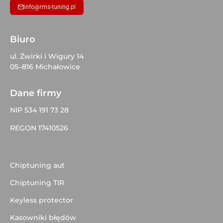
info@rms-tuning.pl
Biuro
ul. Żwirki i Wigury 14
05–816 Michałowice
Dane firmy
NIP 534 191 73 28
REGON 17410526
Chiptuning aut
Chiptuning TIR
Keyless protector
Kasowniki błędów