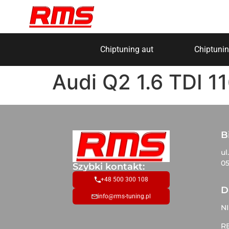
Chiptuning aut
Chiptunin
Audi Q2 1.6 TDI 1
B
ul
05
Szybki kontakt:
+48 500 300 108
D
info@rms-tuning.pl
NI
R