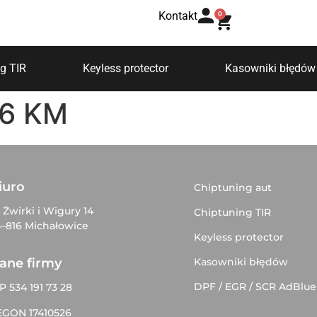
Kontakt
0
g TIR
Keyless protector
Kasowniki błędów
16 KM
iuro
Chiptuning aut
. Żwirki i Wigury 14
Chiptuning TIR
–816 Michałowice
Keyless protector
Kasowniki błędów
ane firmy
DPF / EGR / SCR AdBlue
P 534 191 73 28
EGON 17410526