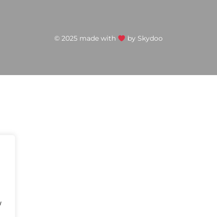
© 2025 made with
by
Skydoo
w