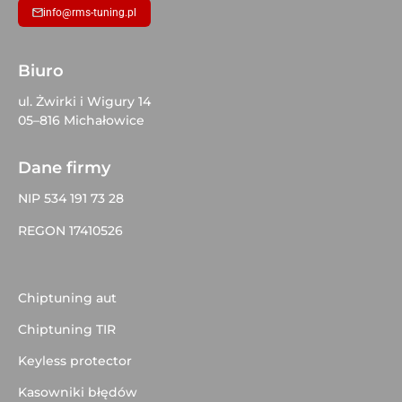
info@rms-tuning.pl
Biuro
ul. Żwirki i Wigury 14
05–816 Michałowice
Dane firmy
NIP 534 191 73 28
REGON 17410526
Chiptuning aut
Chiptuning TIR
Keyless protector
Kasowniki błędów