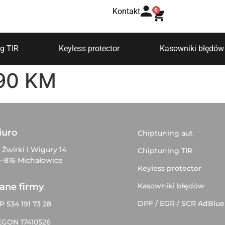
Kontakt
0
g TIR
Keyless protector
Kasowniki błędów
190 KM
iuro
Chiptuning aut
. Żwirki i Wigury 14
Chiptuning TIR
–816 Michałowice
Keyless protector
Kasowniki błędów
ane firmy
DPF / EGR / SCR AdBlue
P 534 191 73 28
EGON 17410526