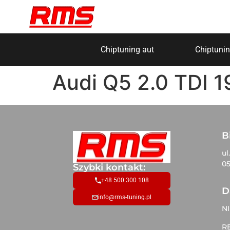
Chiptuning aut
Chiptunin
Audi Q5 2.0 TDI 
B
ul
05
Szybki kontakt:
+48 500 300 108
D
info@rms-tuning.pl
NI
R