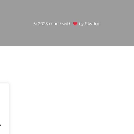
© 2025 made with
by
Skydoo
w