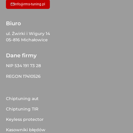
info@rms-tuning.pl
Biuro
ul. Żwirki i Wigury 14
05–816 Michałowice
Dane firmy
NIP 534 191 73 28
REGON 17410526
Chiptuning aut
Chiptuning TIR
Keyless protector
Kasowniki błędów