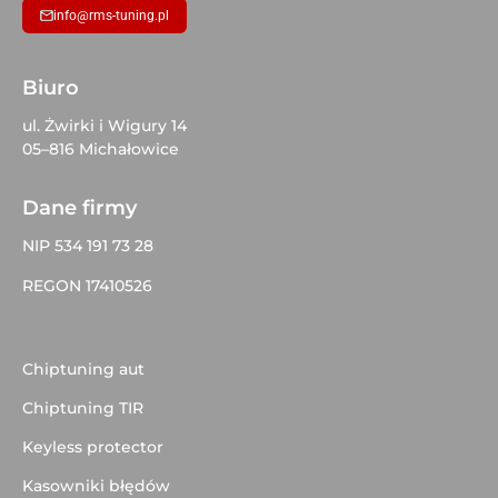
info@rms-tuning.pl
Biuro
ul. Żwirki i Wigury 14
05–816 Michałowice
Dane firmy
NIP 534 191 73 28
REGON 17410526
Chiptuning aut
Chiptuning TIR
Keyless protector
Kasowniki błędów