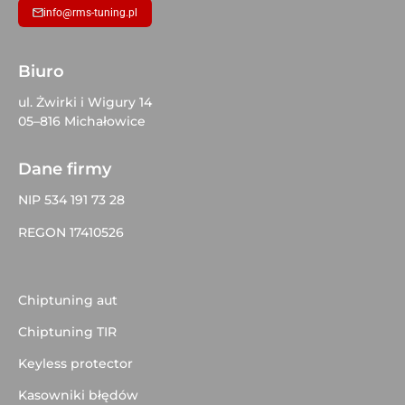
info@rms-tuning.pl
Biuro
ul. Żwirki i Wigury 14
05–816 Michałowice
Dane firmy
NIP 534 191 73 28
REGON 17410526
Chiptuning aut
Chiptuning TIR
Keyless protector
Kasowniki błędów