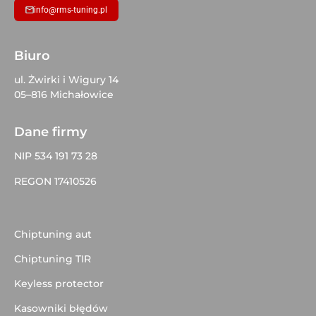
info@rms-tuning.pl
Biuro
ul. Żwirki i Wigury 14
05–816 Michałowice
Dane firmy
NIP 534 191 73 28
REGON 17410526
Chiptuning aut
Chiptuning TIR
Keyless protector
Kasowniki błędów