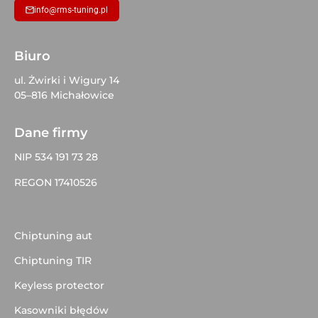
info@rms-tuning.pl
Biuro
ul. Żwirki i Wigury 14
05–816 Michałowice
Dane firmy
NIP 534 191 73 28
REGON 17410526
Chiptuning aut
Chiptuning TIR
Keyless protector
Kasowniki błędów