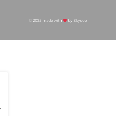
© 2025 made with
by
Skydoo
w