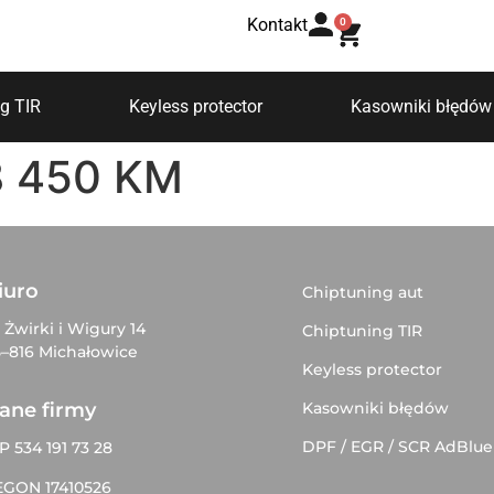
Kontakt
0
g TIR
Keyless protector
Kasowniki błędów
8 450 KM
iuro
Chiptuning aut
. Żwirki i Wigury 14
Chiptuning TIR
–816 Michałowice
Keyless protector
Kasowniki błędów
ane firmy
DPF / EGR / SCR AdBlue
P 534 191 73 28
EGON 17410526