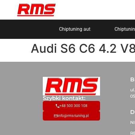
Chiptuning aut
Chiptunin
Audi S6 C6 4.2 V
B
ul
05
Szybki kontakt:
+48 500 300 108
D
info@rms-tuning.pl
NI
R