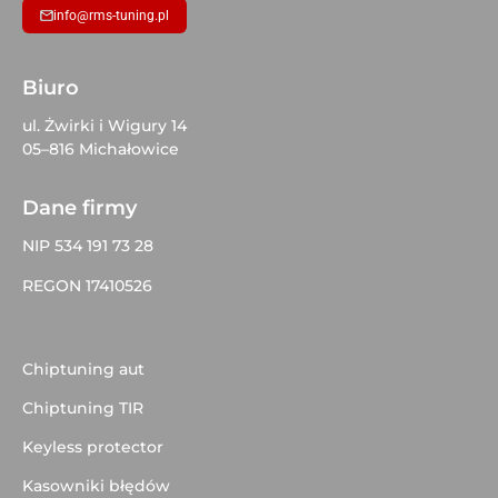
info@rms-tuning.pl
Biuro
ul. Żwirki i Wigury 14
05–816 Michałowice
Dane firmy
NIP 534 191 73 28
REGON 17410526
Chiptuning aut
Chiptuning TIR
Keyless protector
Kasowniki błędów