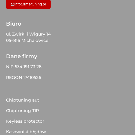
info@rms-tuning.pl
Biuro
ul. Żwirki i Wigury 14
05–816 Michałowice
Dane firmy
NIP 534 191 73 28
REGON 17410526
Chiptuning aut
Chiptuning TIR
Keyless protector
Kasowniki błędów