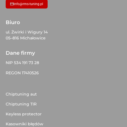
info@rms-tuning.pl
Biuro
ul. Żwirki i Wigury 14
05–816 Michałowice
Dane firmy
NIP 534 191 73 28
REGON 17410526
Chiptuning aut
Chiptuning TIR
Keyless protector
Kasowniki błędów