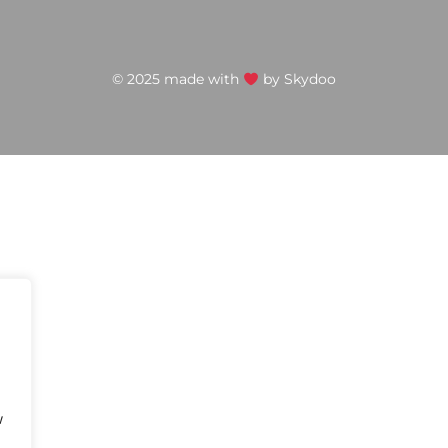
© 2025 made with
by
Skydoo
w