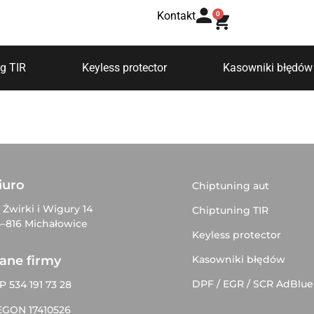
Kontakt
0
g TIR
Keyless protector
Kasowniki błędów
iuro
Chiptuning aut
. Żwirki i Wigury 14
Chiptuning TIR
–816 Michałowice
Keyless protector
Kasowniki błędów
ane firmy
DPF / EGR / SCR AdBlue
P 534 191 73 28
EGON 17410526