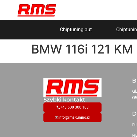
Chiptuning aut
Chiptunin
BMW 116i 121 KM
B
ul
05
Szybki kontakt:
+48 500 300 108
D
info@rms-tuning.pl
NI
R