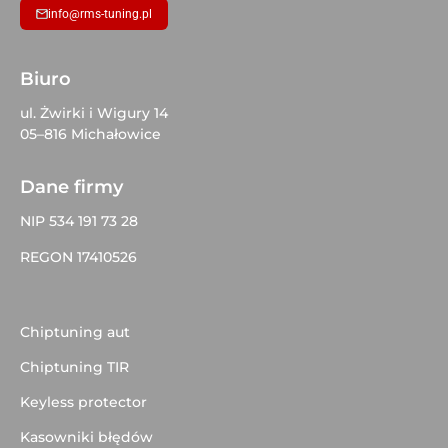
info@rms-tuning.pl
Biuro
ul. Żwirki i Wigury 14
05–816 Michałowice
Dane firmy
NIP 534 191 73 28
REGON 17410526
Chiptuning aut
Chiptuning TIR
Keyless protector
Kasowniki błędów