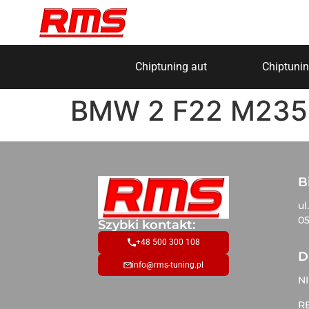
Chiptuning aut
Chiptunin
BMW 2 F22 M235i
B
ul
05
Szybki kontakt:
+48 500 300 108
D
info@rms-tuning.pl
NI
R