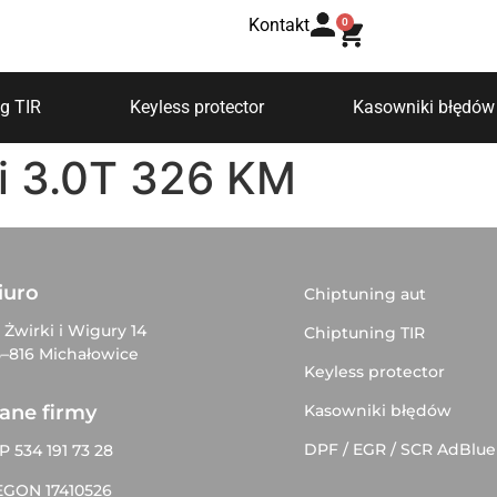
Kontakt
0
g TIR
Keyless protector
Kasowniki błędów
 3.0T 326 KM
iuro
Chiptuning aut
. Żwirki i Wigury 14
Chiptuning TIR
–816 Michałowice
Keyless protector
Kasowniki błędów
ane firmy
DPF / EGR / SCR AdBlue
P 534 191 73 28
EGON 17410526