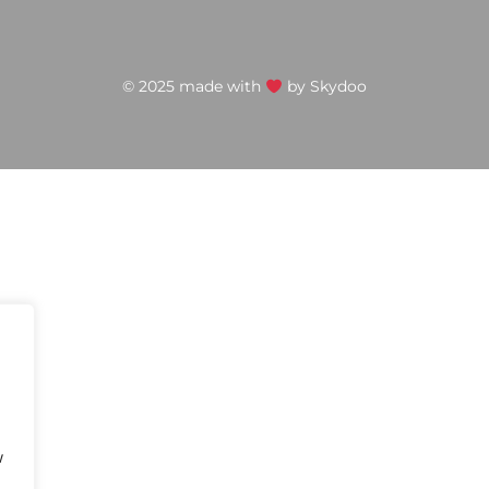
© 2025 made with
by
Skydoo
w