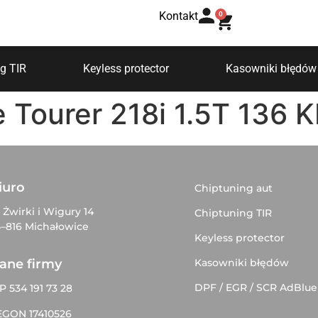
Kontakt
0
g TIR
Keyless protector
Kasowniki błędów
 Tourer 218i 1.5T 136 
iuro
Chiptuning aut
. Żwirki i Wigury 14
Chiptuning TIR
–816 Michałowice
Keyless protector
Kasowniki błędów
ane firmy
DPF / EGR / SCR AdBlue
P 534 191 73 28
EGON 17410526