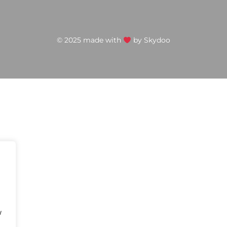
© 2025 made with
by
Skydoo
w