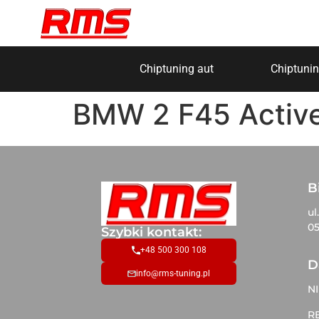
Chiptuning aut
Chiptunin
BMW 2 F45 Active
B
ul
05
Szybki kontakt:
+48 500 300 108
D
info@rms-tuning.pl
NI
R