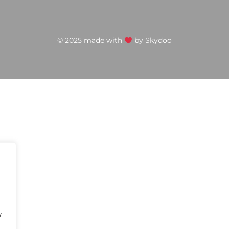
© 2025 made with
by
Skydoo
w