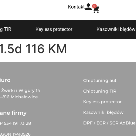
Kontakt
0
g TIR
Keyless protector
Kasowniki błędów
1.5d 116 KM
iuro
Chiptuning aut
. Żwirki i Wigury 14
Chiptuning TIR
–816 Michałowice
Keyless protector
Kasowniki błędów
ane firmy
DPF / EGR / SCR AdBlue
P 534 191 73 28
EGON 17410526