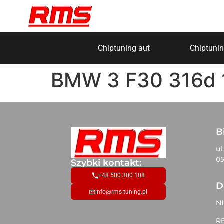
Chiptuning aut
Chiptunin
BMW 3 F30 316d 
B
ul
05
Szybki kontakt:
+48 500 300 108
D
info@rms-tuning.pl
NI
R