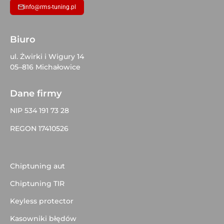
info@rms-tuning.pl
Biuro
ul. Żwirki i Wigury 14
05–816 Michałowice
Dane firmy
NIP 534 191 73 28
REGON 17410526
Chiptuning aut
Chiptuning TIR
Keyless protector
Kasowniki błędów