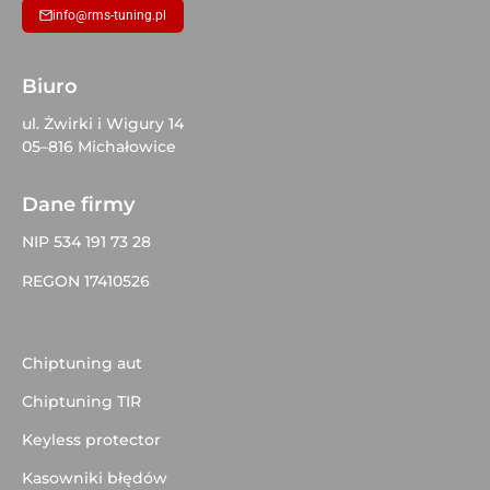
info@rms-tuning.pl
Biuro
ul. Żwirki i Wigury 14
05–816 Michałowice
Dane firmy
NIP 534 191 73 28
REGON 17410526
Chiptuning aut
Chiptuning TIR
Keyless protector
Kasowniki błędów