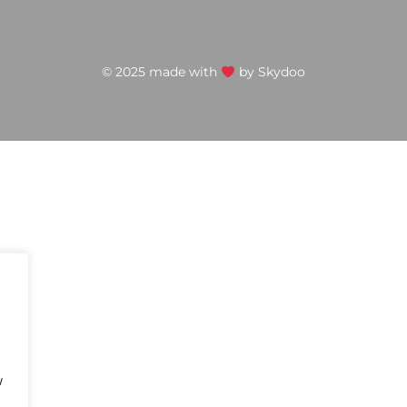
© 2025 made with
by
Skydoo
w