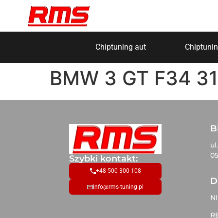
Chiptuning aut
Chiptunin
BMW 3 GT F34 31
B
ul
05
Szybki kontakt:
+48 500 300 108
D
info@rms-tuning.pl
NI
R