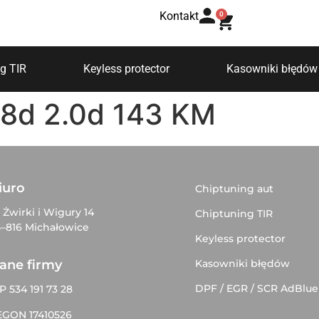
Kontakt
0
g TIR
Keyless protector
Kasowniki błędów
8d 2.0d 143 KM
iuro
Chiptuning aut
. Żwirki i Wigury 14
Chiptuning TIR
–816 Michałowice
Keyless protector
Kasowniki błędów
ane firmy
DPF / EGR / SCR AdBlue
P 534 191 73 28
EGON 17410526