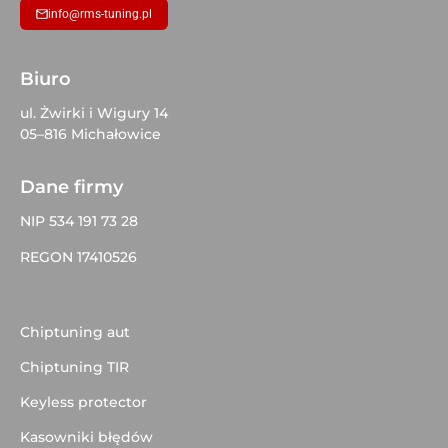
info@rms-tuning.pl
Biuro
ul. Żwirki i Wigury 14
05–816 Michałowice
Dane firmy
NIP 534 191 73 28
REGON 17410526
Chiptuning aut
Chiptuning TIR
Keyless protector
Kasowniki błędów