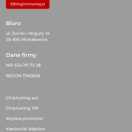
info@rms-tuning.pl
Biuro
ul. Żwirki i Wigury 14
05–816 Michałowice
Dane firmy
NIP 534 191 73 28
REGON 17410526
Chiptuning aut
Chiptuning TIR
Keyless protector
Kasowniki błędów