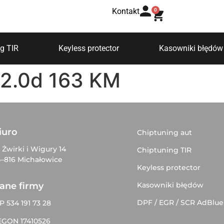
Kontakt
0
g TIR
Keyless protector
Kasowniki błędów
2.0d 163 KM
iuro
Chiptuning aut
. Żwirki i Wigury 14
Chiptuning TIR
–816 Michałowice
Keyless protector
Kasowniki błędów
ane firmy
DPF / EGR / SCR AdBlue
P 534 191 73 28
EGON 17410526