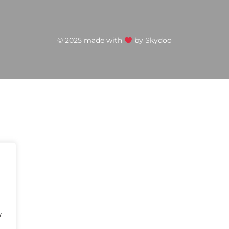
© 2025 made with
by
Skydoo
w