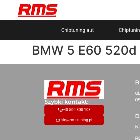
Chiptuning aut
Chiptunin
BMW 5 E60 520d 
B
ul
05
Szybki kontakt:
+48 500 300 108
D
info@rms-tuning.pl
NI
R