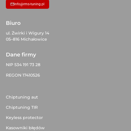
info@rms-tuning.pl
Biuro
ul. Żwirki i Wigury 14
05–816 Michałowice
Dane firmy
NIP 534 191 73 28
REGON 17410526
Chiptuning aut
Chiptuning TIR
Keyless protector
Kasowniki błędów