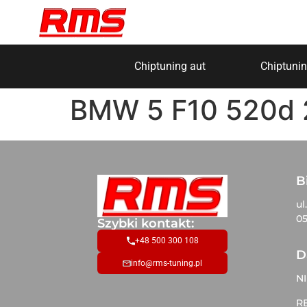
Chiptuning aut
Chiptunin
BMW 5 F10 520d 
B
ul
05
Szybki kontakt:
+48 500 300 108
D
info@rms-tuning.pl
NI
R