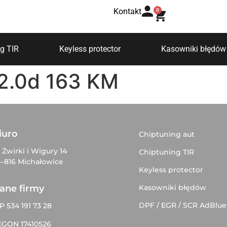
Kontakt
0
g TIR
Keyless protector
Kasowniki błędów
2.0d 163 KM
iuro
Chiptuning aut
. Żwirki i Wigury 14
Chiptuning TIR
–816 Michałowice
Keyless protector
Kasowniki błędów
ane firmy
DPF / EGR / SCR AdBlue
P 534 191 73 28
EGON 17410526