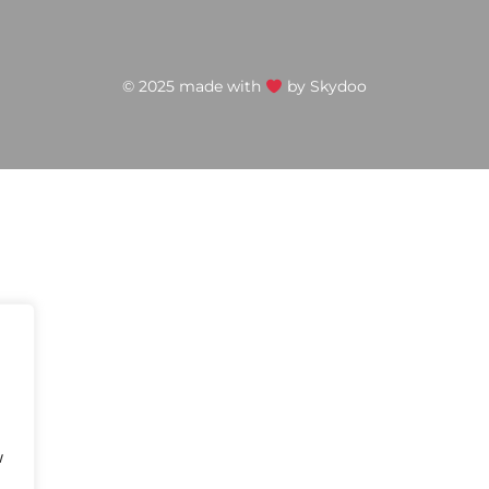
© 2025 made with
by
Skydoo
w