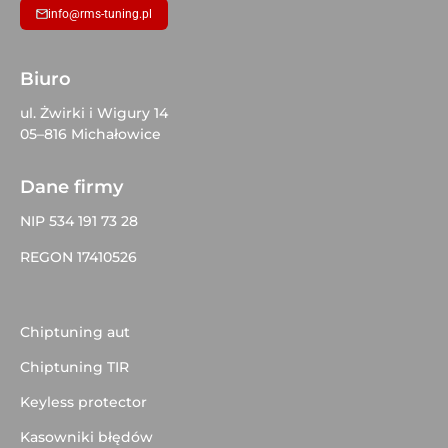
info@rms-tuning.pl
Biuro
ul. Żwirki i Wigury 14
05–816 Michałowice
Dane firmy
NIP 534 191 73 28
REGON 17410526
Chiptuning aut
Chiptuning TIR
Keyless protector
Kasowniki błędów