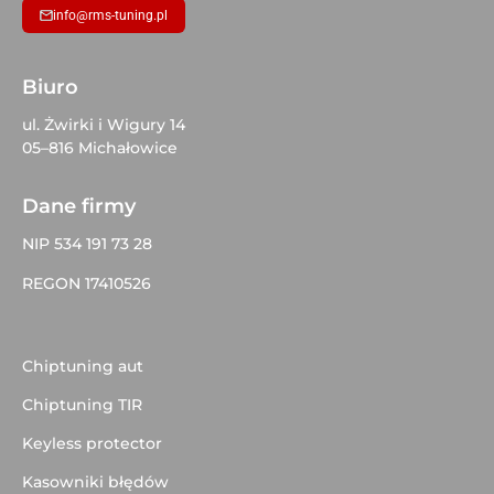
info@rms-tuning.pl
Biuro
ul. Żwirki i Wigury 14
05–816 Michałowice
Dane firmy
NIP 534 191 73 28
REGON 17410526
Chiptuning aut
Chiptuning TIR
Keyless protector
Kasowniki błędów