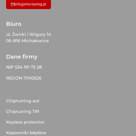
info@rms-tuning.pl
Biuro
ul. Żwirki i Wigury 14
05–816 Michałowice
Dane firmy
NIP 534 191 73 28
REGON 17410526
Chiptuning aut
Chiptuning TIR
Keyless protector
Kasowniki błędów