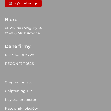
info@rms-tuning.pl
Biuro
ul. Żwirki i Wigury 14
05–816 Michałowice
Dane firmy
NIP 534 191 73 28
REGON 17410526
Chiptuning aut
Chiptuning TIR
Keyless protector
Kasowniki błędów