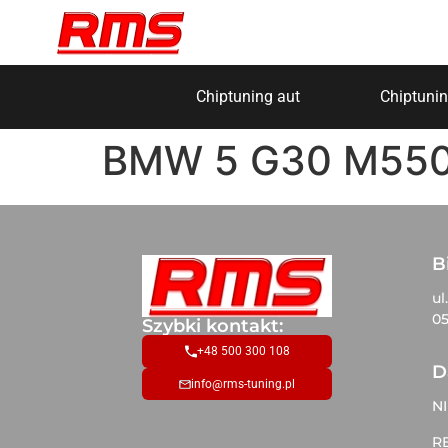
Chiptuning aut
Chiptunin
BMW 5 G30 M550
B
ul
05
Szybki kontakt:
+48 500 300 108
D
info@rms-tuning.pl
NI
R