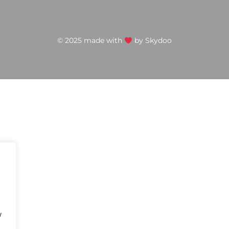
© 2025 made with
by
Skydoo
w