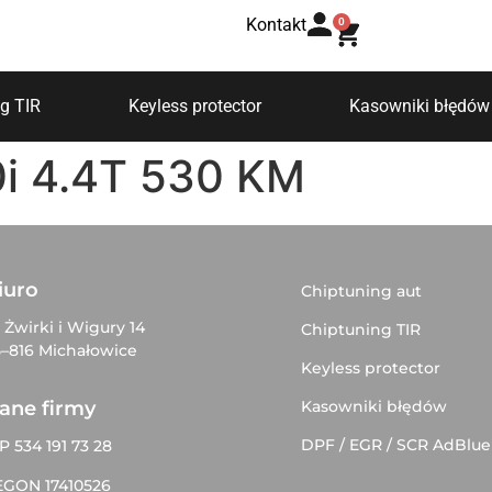
Kontakt
0
g TIR
Keyless protector
Kasowniki błędów
i 4.4T 530 KM
iuro
Chiptuning aut
. Żwirki i Wigury 14
Chiptuning TIR
–816 Michałowice
Keyless protector
Kasowniki błędów
ane firmy
DPF / EGR / SCR AdBlue
P 534 191 73 28
EGON 17410526